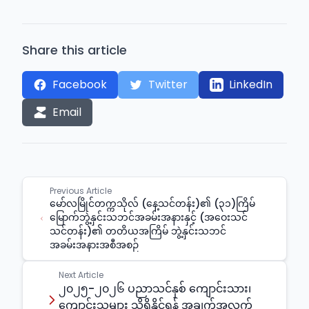
Share this article
Facebook
Twitter
LinkedIn
Email
Previous Article
မော်လမြိုင်တက္ကသိုလ် (နေ့သင်တန်း)၏ (၃၁)ကြိမ်
မြောက်ဘွဲ့နှင်းသဘင်အခမ်းအနားနှင့် (အဝေးသင်
သင်တန်း)၏ တတိယအကြိမ် ဘွဲ့နှင်းသဘင်
အခမ်းအနားအစီအစဉ်
Next Article
၂၀၂၅-၂၀၂၆ ပညာသင်နှစ် ကျောင်းသား၊
ကျောင်းသူများ သိရှိနိုင်ရန် အချက်အလက်